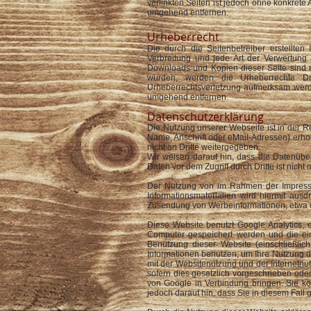
verlinkten Seiten ist jedoch ohne konkret
umgehend entfernen.
Urheberrecht
Die durch die Seitenbetreiber erstellten
Verbreitung und jede Art der Verwertung 
Downloads und Kopien dieser Seite sind nur
wurden, werden die Urheberrechte Dri
Urheberrechtsverletzung aufmerksam werde
umgehend entfernen.
Datenschutzerklärung
Die Nutzung unserer Webseite ist in der
Name, Anschrift oder eMail-Adressen) erhob
nicht an Dritte weitergegeben.
Wir weisen darauf hin, dass die Datenüber
Daten vor dem Zugriff durch Dritte ist nicht 
Der Nutzung von im Rahmen der Impressum
Informationsmaterialien wird hiermit ausd
Zusendung von Werbeinformationen, etwa d
Diese Website benutzt Google Analytics, 
Computer gespeichert werden und die ei
Benutzung dieser Website (einschließlic
Informationen benutzen, um Ihre Nutzung d
mit der Websitenutzung und der Internetnu
sofern dies gesetzlich vorgeschrieben oder
von Google in Verbindung bringen. Sie kö
jedoch darauf hin, dass Sie in diesem Fall