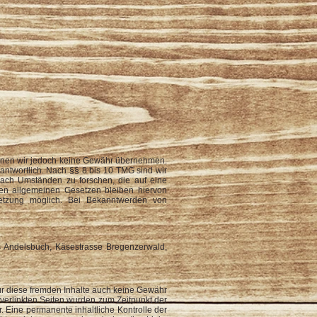
e können wir jedoch keine Gewähr übernehmen.
antwortlich. Nach §§ 8 bis 10 TMG sind wir
 nach Umständen zu forschen, die auf eine
den allgemeinen Gesetzen bleiben hiervon
letzung möglich. Bei Bekanntwerden von
 Andelsbuch, Käsestrasse Bregenzerwald,
für diese fremden Inhalte auch keine Gewähr
e verlinkten Seiten wurden zum Zeitpunkt der
. Eine permanente inhaltliche Kontrolle der