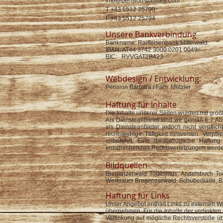
info@pension-barbara.com
T +43 5512 25790
F +43 5512 25794
Unsere Bankverbindung
Bankname: Raiffeisenbank Mittelwald
IBAN: AT44 3742 3000 0201 0049
BIC: RVVGAT2B423
Webdesign / Entwicklung:
Pension Barbara / Fam. Metzler
Haftung für Inhalte
Die Inhalte unserer Seiten wurden mit größt
Als Diensteanbieter sind wir gemäß § 7 Ab
als Diensteanbieter jedoch nicht verpfli
rechtswidrige Tätigkeit hinweisen. Verp
unberührt. Eine diesbezügliche Haftun
entsprechenden Rechtsverletzungen werden
Bildquellen
Bregenzerwald Tourismus, Andelsbuch To
Werkraum Bregenzerwald, Schubertiade, Bre
Haftung für Links
Unser Angebot enthält Links zu externen We
übernehmen. Für die Inhalte der verlinkten 
Verlinkung auf mögliche Rechtsverstöße übe