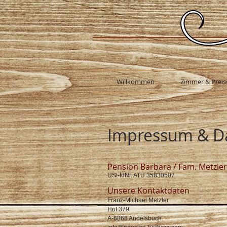
Willkommen
Zimmer & Preis
Impressum & D
Pension Barbara / Fam. Metzler
USt-IdNr. ATU 35830507
Unsere Kontaktdaten
Franz-Michael Metzler
Hof 379
A-6866 Andelsbuch