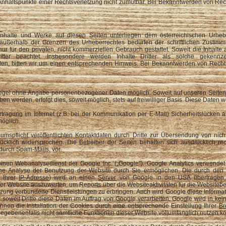
e Anhaltspunkte einer Rechtsverletzung nicht zumutbar. Bei Bekanntwerden von Rec
 Inhalte und Werke auf diesen Seiten unterliegen dem österreichischen Urheber
außerhalb der Grenzen des Urheberrechtes bedürfen der schriftlichen Zustimmu
 für den privaten, nicht kommerziellen Gebrauch gestattet. Soweit die Inhalte au
tter beachtet. Insbesondere werden Inhalte Dritter als solche gekennze
n, bitten wir um einen entsprechenden Hinweis. Bei Bekanntwerden von Rechts
 Regel ohne Angabe personenbezogener Daten möglich. Soweit auf unseren Seite
en werden, erfolgt dies, soweit möglich, stets auf freiwilliger Basis. Diese Date
tragung im Internet (z.B. bei der Kommunikation per E-Mail) Sicherheitslücken 
möglich.
spflicht veröffentlichten Kontaktdaten durch Dritte zur Übersendung von nich
rücklich widersprochen. Die Betreiber der Seiten behalten sich ausdrücklich rec
urch Spam-Mails, vor.
einen Webanalysedienst der Google Inc. („Google"). Google Analytics verwendet 
ne Analyse der Benutzung der Website durch Sie ermöglichen. Die durch den C
h Ihrer
IP-Adresse
) wird an einen
Server
von Google in den USA übertragen u
er Website auszuwerten, um Reports über die Websiteaktivitäten für die Website
tzung verbundene Dienstleistungen zu erbringen. Auch wird Google diese Informat
 soweit Dritte diese Daten im Auftrag von Google verarbeiten. Google wird in ke
nnen die Installation der Cookies durch eine entsprechende Einstellung Ihrer
Br
 gegebenenfalls nicht sämtliche Funktionen dieser Website vollumfänglich nutzen k