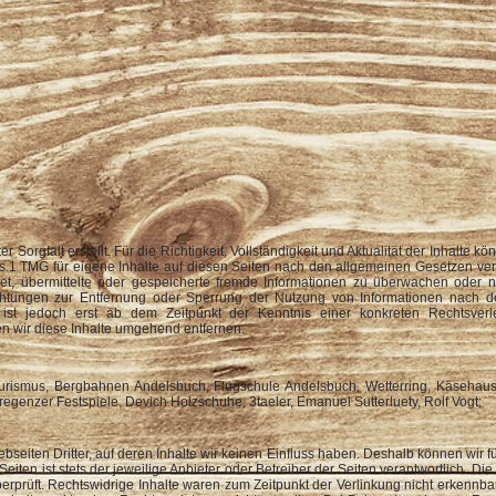
er Sorgfalt erstellt. Für die Richtigkeit, Vollständigkeit und Aktualität der Inhalt
s.1 TMG für eigene Inhalte auf diesen Seiten nach den allgemeinen Gesetzen ver
chtet, übermittelte oder gespeicherte fremde Informationen zu überwachen oder
flichtungen zur Entfernung oder Sperrung der Nutzung von Informationen nach 
g ist jedoch erst ab dem Zeitpunkt der Kenntnis einer konkreten Rechtsver
 wir diese Inhalte umgehend entfernen.
urismus, Bergbahnen Andelsbuch, Flugschule Andelsbuch, Wetterring, Käsehaus
genzer Festspiele, Devich Holzschuhe, 3taeler, Emanuel Sutterluety, Rolf Vogt;
bseiten Dritter, auf deren Inhalte wir keinen Einfluss haben. Deshalb können wir 
Seiten ist stets der jeweilige Anbieter oder Betreiber der Seiten verantwortlich. Di
rprüft. Rechtswidrige Inhalte waren zum Zeitpunkt der Verlinkung nicht erkennbar