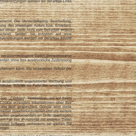
htsverletzungen werden wir derartige Links
recht. Die Vervielfältigung, Bearbeitung,
ng des jeweiligen Autors bzw. Erstellers.
f dieser Seite nicht vom Betreiber erstellt
ichnet. Sollten Sie trotzdem auf eine
verletzungen werden wir derartige Inhalte
n personenbezogene Daten (beispielsweise
n werden ohne Ihre ausdrückliche Zustimmung
aufweisen kann. Ein lückenloser Schutz der
t ausdrücklich angeforderter Werbung und
htliche Schritte im Falle der unverlangten
sog. „
Cookies
", Textdateien, die auf Ihrem
ookie erzeugten Informationen über Ihre
nd dort gespeichert. Google wird diese
betreiber zusammenzustellen und um weitere
ionen gegebenenfalls an Dritte übertragen,
inem Fall Ihre IP-Adresse mit anderen Daten
owser
Software
verhindern; wir weisen Sie
önnen.